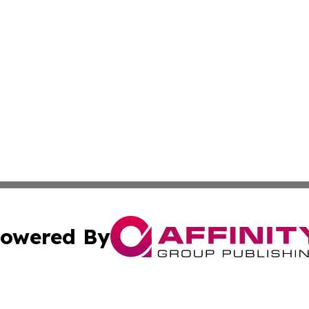
owered By
ubmit Press Release
Terms & Conditions
Copyright/DMCA