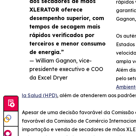
dos secadores de mãos
rápidos 
XLERATOR oferece
garantia
desempenho superior, com
Gagnon, 
tempos de secagem mais
rápidos verificados por
Os autê
terceiros e menor consumo
Estados 
de energia.”
velocid
— William Gagnon, vice-
ampla v
presidente executivo e COO
Além di
da Excel Dryer
pelo set
Ambient
la Salud (HPD)
, além de atenderem aos padrões
Apesar de uma decisão favorável da Comissão d
favorável da Comissão de Comércio Internacion
importação e venda de secadores de mãos XLERAT