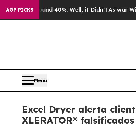
 Around 40%. Well, it Didn’t
As war With Iran D
AGP PICKS
Menu
Excel Dryer alerta clie
XLERATOR® falsificados