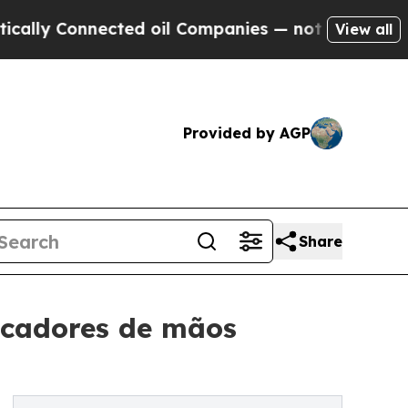
Connected oil Companies — not Taxpayers — the C
View all
Provided by AGP
Share
secadores de mãos